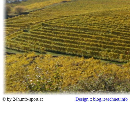
© by 24h.mtb-sport.at
Design :: blog.it-technet.info