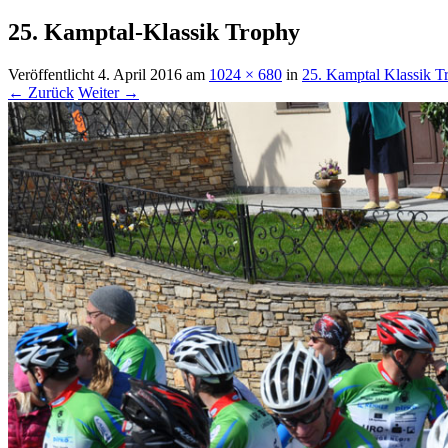
25. Kamptal-Klassik Trophy
Veröffentlicht
4. April 2016
am
1024 × 680
in
25. Kamptal Klassik T
← Zurück
Weiter →