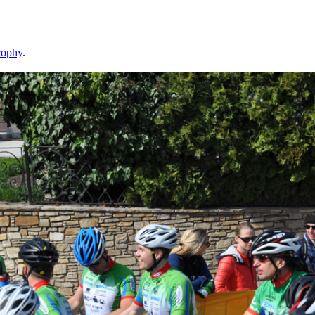
rophy
.