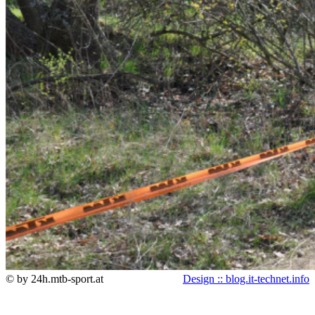
© by 24h.mtb-sport.at
Design :: blog.it-technet.info