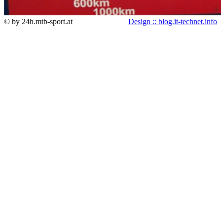
© by 24h.mtb-sport.at
Design :: blog.it-technet.info