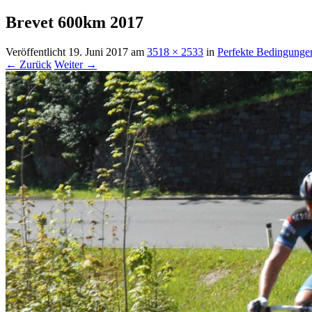
Brevet 600km 2017
Veröffentlicht
19. Juni 2017
am
3518 × 2533
in
Perfekte Bedingunge
← Zurück
Weiter →