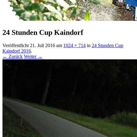
24 Stunden Cup Kaindorf
Veröffentlicht
21. Juli 2016
am
1024 × 714
in
24 Stunden Cup
Kaindorf 2016
.
← Zurück
Weiter →