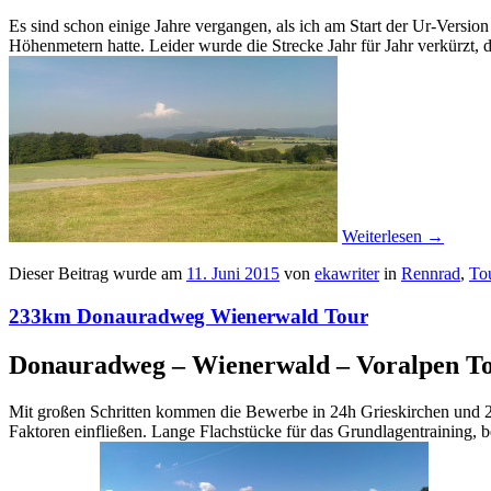
Es sind schon einige Jahre vergangen, als ich am Start der Ur-Versi
Höhenmetern hatte. Leider wurde die Strecke Jahr für Jahr verkürzt
Weiterlesen
→
Dieser Beitrag wurde am
11. Juni 2015
von
ekawriter
in
Rennrad
,
To
233km Donauradweg Wienerwald Tour
Donauradweg – Wienerwald – Voralpen T
Mit großen Schritten kommen die Bewerbe in 24h Grieskirchen und 24
Faktoren einfließen. Lange Flachstücke für das Grundlagentraining, 