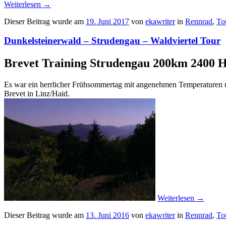
Weiterlesen
→
Dieser Beitrag wurde am
19. Juni 2017
von
ekawriter
in
Rennrad
,
To
Dunkelsteinerwald – Strudengau – Waldviertel Tour
Brevet Training Strudengau 200km 2400 
Es war ein herrlicher Frühsommertag mit angenehmen Temperaturen un
Brevet in Linz/Haid.
Weiterlesen
→
Dieser Beitrag wurde am
13. Juni 2016
von
ekawriter
in
Rennrad
,
To