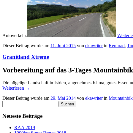
Autoverkehr.
Weiterl
Dieser Beitrag wurde am
11. Juni 2015
von
ekawriter
in
Rennrad
,
To
Granitland Xtreme
Vorbereitung auf das 3-Tages Mountainbik
Die hügelige Landschaft in Istrien, angenehmes Klima, gutes Essen und
Weiterlesen
→
Dieser Beitrag wurde am
29. Mai 2014
von
ekawriter
in
Mountainbik
Suchen
nach:
Neueste Beiträge
RAA 2019
1000km Super Brevet 2018