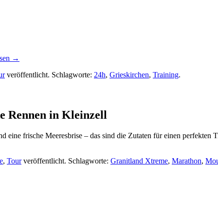
esen
→
ur
veröffentlicht. Schlagworte:
24h
,
Grieskirchen
,
Training
.
e Rennen in Kleinzell
 eine frische Meeresbrise – das sind die Zutaten für einen perfekten T
e
,
Tour
veröffentlicht. Schlagworte:
Granitland Xtreme
,
Marathon
,
Mou