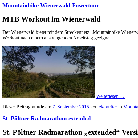
Mountainbike Wienerwald Powertour
MTB Workout im Wienerwald
Der Wienerwald bietet mit dem Streckennetz „Mountainbike Wienerwa
Workout nach einem anstrengenden Arbeitstag geeignet.
Weiterlesen
→
Dieser Beitrag wurde am
7. September 2015
von
ekawriter
in
Mounta
St. Pöltner Radmarathon extended
St. Pöltner Radmarathon „extended“ Vers