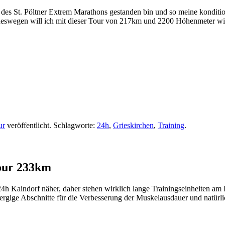
on des St. Pöltner Extrem Marathons gestanden bin und so meine kondit
, deswegen will ich mit dieser Tour von 217km und 2200 Höhenmeter w
ur
veröffentlicht. Schlagworte:
24h
,
Grieskirchen
,
Training
.
our 233km
h Kaindorf näher, daher stehen wirklich lange Trainingseinheiten am
bergige Abschnitte für die Verbesserung der Muskelausdauer und natürl