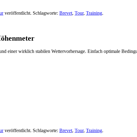
ur
veröffentlicht. Schlagworte:
Brevet
,
Tour
,
Training
.
Höhenmeter
d einer wirklich stabilen Wettervorhersage. Einfach optimale Bedingu
ur
veröffentlicht. Schlagworte:
Brevet
,
Tour
,
Training
.